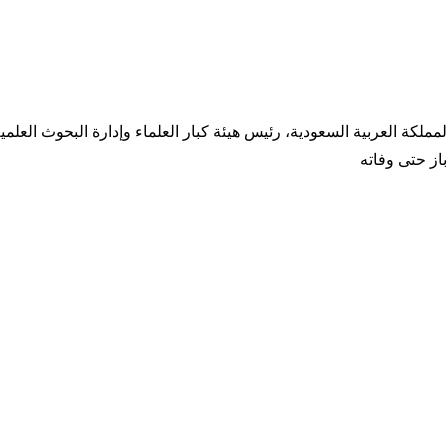
 الله آل الشيخ (1943 - 2025م) هو مفتي عام المملكة العربية السعودية، رئيس هيئة كبار العلما