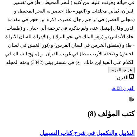
في حياته وقرئت عليه. من كتبه (البحر المحيط - ط) في تفسير
القرآن، ثماني مجلدات و (النهر - ط) اختصر به البحر المحيط، و
(مجاني العصر) في تراجم رجال عصره، ذكره ابن حجر في مقدمة
الدرر وقال إنهنقل عنه، ولم يذكره في ترجمة أبي حيان، و (طبقات
نحاة الأندلس) و (زهو الملك في نحو الترك) و (الإدراك للسان الأتراك
- ط) و (منطق الخرس في لسان الفرس) و (نور الغبش في لسان
الحبش) و (تحفة الأريب - ط) في غريب القرآن، و (منهج السالك في
الكلام على ألفية ابن مالك - خ) في شستر بيتي (3342) ومنه المجلد
عرض المزيد
القرن
القرن 08 هـ
كتب المؤلف (8)
التذييل والتكميل في شرح كتاب التسهيل