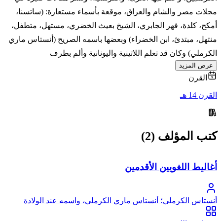
مجلات مصر والشام والعراق، موقعة بأسماء مستعارة: (ساتسنا،
أمكح، كلدة، فهر الجابري، الشيخ بعيث الخضري، مستهل، متطفل،
منتهل، مبتدئ، ابن الخضراء) وبعضها باسمه الصريح (أنستاس ماري
الكرملي) وكان قد تعلم اللاتينية واليونانية وألم بطرف
عرض المزيد
القرن
القرن 14 هـ
كتب المؤلف (2)
أغاليط اللغويين الأقدمين
أنستاس الكرملي؛ أنستاس ماري الكرملي، واسمه عند الولادة
بطرس بن جبرائيل يوسف عواد