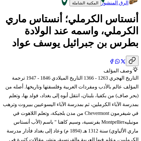
الرق المنشور
المكتبة الشاملة
أنستاس الكرملي؛ أنستاس ماري
الكرملي، واسمه عند الولادة
بطرس بن جبرائيل يوسف عواد
وصف المؤلف
التاريخ الهجري 1263 - 1366 التاريخ الميلادي 1846 - 1947 ترجمة
المؤلف عالم بالأدب ومفردات العربية وفلسفتها وتاريخها. أصله من
(بحر صاف) من بكفيا، بلبنان، انتقل أبوه إلى بغداد، فولد بها، وتعلم
بمدرسة الآباء الكرملين، ثم بمدرسة الآباء اليسوعيين ببيروت وترهب
في شيفرمون Chevermont من مدن بلجيكة، وتعلم اللاهوت في
مونبليهMontpellier بفرنسية، وسيم كاهنا " باسم (الأب أنستاس
ماري الألياوي) سنة 1312 هـ (1894 م) وعاد إلى بغداد فأدار مدرسة
الكرمليين، وعلم فيها العربية والفرنسية، ونشر مقالات كثيرة في