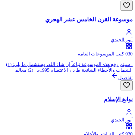
موسوعة القرن الخامس عشر الهجري
أنور الجندي
030 كتب الموسوعات العامة
- سيتم رفع هذه الموسوعة تباعاً إن شاء الله، وستشمل ما يلي: (1)
الشبهات والأخطاء الشائعة ط دار الاعتصام 1995م . (2) معالم
التاريخ الإسلامي المعاصر ط دار الاعتصام 1981م . (3) المد الإسلامي
تفاصيل
في مطالع القرن الخامس عشر، ط دار الاعتصام بدون تاريخ . (4)
إعادة النظر في كتابات العصريين في ضوء الإسلام ط دار الاعتصام
1985م . (5) القرن الخامس عشر قضاياه وتحدياته . (6) إطار إسلامي
نوابغ الإسلام
للفكر المعاصر ط المكتب الإسلامي الأولى 1400هـ /1980م . (7)
مشكلات العصر وقضايا الفكر ط . (8) نوابغ الإسلام ط دار الاعتصام
1983م . (9) الأخطار التي تواجه الأمم . (10) الصحوة الإسلامية
منطلق الأصالة وإعادة بناء الأمة على طريق الله، ط دار الاعتصام
أنور الجندي
بدون تاريخ . (11) تصحيح المفاهيم في ضوء الكتاب والسنة ط دار
الاعتصام 1983م .
920 كتب التراجم والأعلام