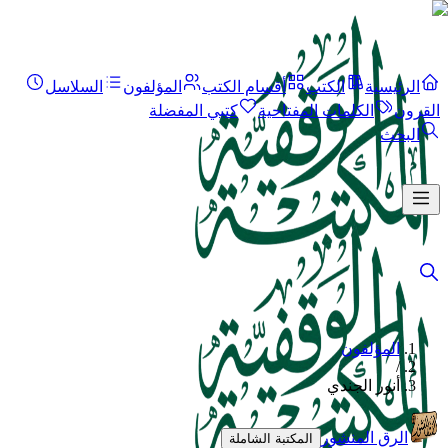
الرئيسية
الكتب
أقسام الكتب
المؤلفون
السلاسل
القرون
الكلمات المفتاحية
كتبي المفضلة
البحث
المؤلفون
/
أنور الجندي
الرق المنشور
المكتبة الشاملة