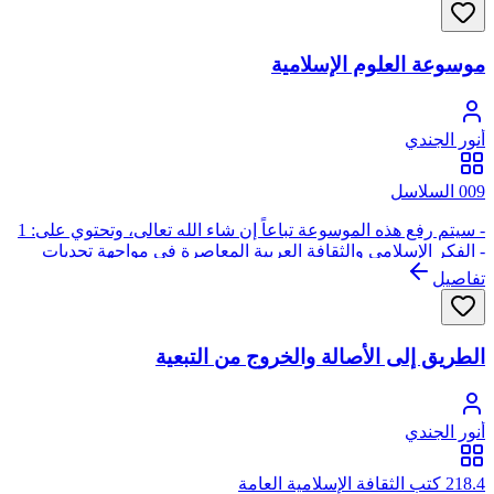
موسوعة العلوم الإسلامية
أنور الجندي
009 السلاسل
- سيتم رفع هذه الموسوعة تباعاً إن شاء الله تعالى، وتحتوي على: 1
- الفكر الإسلامي والثقافة العربية المعاصرة في مواجهة تحديات
الإستشراق والتبشير والغزو الثقافي ((غير متوفر حالياً)) 2 - تاريخ
تفاصيل
الغزو الفكري والتغريب خلال مرحلة ما بين الحربين العالميتين 1920
: 1940م ((غير متوفر حالياً)) 3 - أسلمة المناهج والعلوم والقضايا
والمصطلحات المعاصرة 4 - معالم تاريخ الإسلام المعاصر 5 - من
الطريق إلى الأصالة والخروج من التبعية
اليقظة إلي الصحوة خلال المرحلة من 1933 : 1988م ((غير متوفر
حالياً)) 6 - تأصيل اليقظة وترشيد الصحوة ((غير متوفر حالياً)) 7 - في
مواجهة الحملة على الإسلام
أنور الجندي
218.4 كتب الثقافة الإسلامية العامة