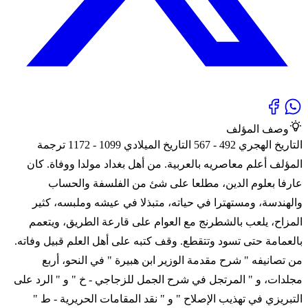
وصف المؤلف
التاريخ الهجري 492 - 567 التاريخ الميلادي 1099 - 1172 ترجمة
المؤلف أعلم معاصريه بالعربية. من أهل بغداد مولدا ووفاة. كان
عارفا بعلوم الدين، مطلعا على شئ من الفلسفة والحساب
والهندسة، ومستهترا في حياته، متبذلا في عيشه وملبسه، كثير
المزاح، يلعب بالشطرنج مع العوام على قارعة الطريق، ويتعمم
بالعمامة حتى تسود وتتقطع. وقف كتبه على أهل العلم قبيل وفاته.
من تصانيفه " شرح مقدمة الوزير ابن هبيرة " في النحو، أربع
مجلدات، و " المرتجل في شرح الجمل للزجاجي - خ " و " الرد على
التبريزي في تهذيب الإصلاح " و " نقد المقامات الحريرية - ط "