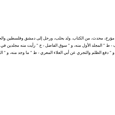
 660 التاريخ الميلادي 1192 - 1262 ترجمة المؤلف مؤرخ، محدث، من الكتاب. ولد بحلب، ورحل إ
- ط " المجلد الأول منه، و " سوق الفاضل - خ " رأيت منه مجلدين في 
 " دفع الظلم والتجري عن أبي العلاء المعري - ط " ما وجد منه، و " ال