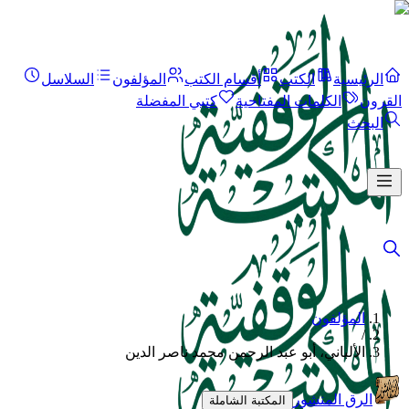
الرئيسية
الكتب
أقسام الكتب
المؤلفون
السلاسل
القرون
الكلمات المفتاحية
كتبي المفضلة
البحث
المؤلفون
/
الألباني، أبو عبد الرحمن محمد ناصر الدين
الرق المنشور
المكتبة الشاملة