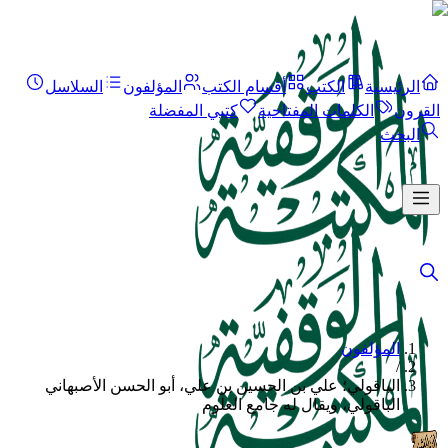
الرئيسية
الكتب
أقسام الكتب
المؤلفون
السلاسل
القرون
الكلمات المفتاحية
كتبي المفضلة
البحث
المؤلفون
/
الباقولي؛ علي بن الحسين بن علي، أبو الحسن الأصبهاني
الباقولي، ويقال له جامع العلوم