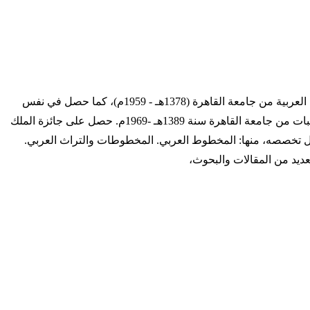
التاريخ الهجري 1357 - ... التاريخ الميلادي 1938 - ... ترجمة المؤلف عبد الستار عبد الحق الحلوجي بروفيسور مصري حصل على ليسانس اللغة العربية من جامعة القاهرة (1378هـ - 1959م)، كما حصل في نفس
السنة على دبلوم كلية التربية من جامعة عين شمس، ثم نال ماجستير المكتبات من جامعة لندن (1383هـ - 1963م) ودرجة الدكتوراه في المكتبات من جامعة القاهرة سنة 1389هـ -1969م. حصل على جائزة الملك
جنيد. ألَّـف عدداً من الكتب في مجال تخصصه، منها: المخطوط العربي. المخطوطات والتراث العربي.
عديد من المقالات والبحوث،