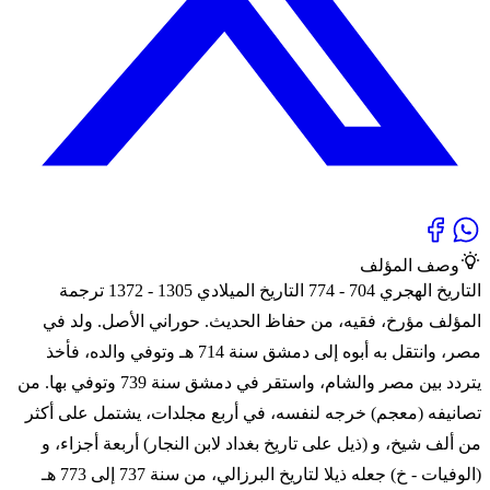
وصف المؤلف
التاريخ الهجري 704 - 774 التاريخ الميلادي 1305 - 1372 ترجمة
المؤلف مؤرخ، فقيه، من حفاظ الحديث. حوراني الأصل. ولد في
مصر، وانتقل به أبوه إلى دمشق سنة 714 هـ وتوفي والده، فأخذ
يتردد بين مصر والشام، واستقر في دمشق سنة 739 وتوفي بها. من
تصانيفه (معجم) خرجه لنفسه، في أربع مجلدات، يشتمل على أكثر
من ألف شيخ، و (ذيل على تاريخ بغداد لابن النجار) أربعة أجزاء، و
(الوفيات - خ) جعله ذيلا لتاريخ البرزالي، من سنة 737 إلى 773 هـ