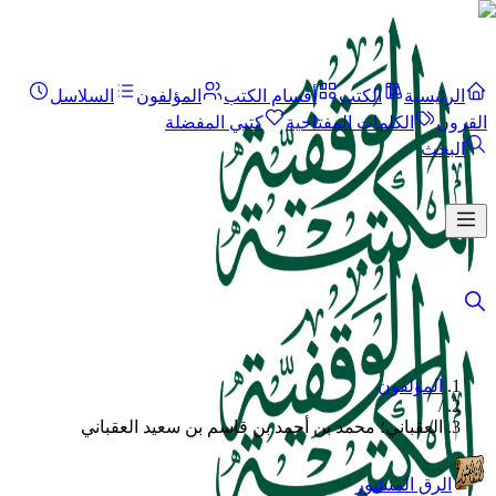
الرئيسية
الكتب
أقسام الكتب
المؤلفون
السلاسل
القرون
الكلمات المفتاحية
كتبي المفضلة
البحث
المؤلفون
/
العقباني؛ محمد بن أحمد بن قاسم بن سعيد العقباني
الرق المنشور