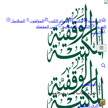
الرئيسية
الكتب
أقسام الكتب
المؤلفون
السلاسل
القرون
الكلمات المفتاحية
كتبي المفضلة
البحث
المؤلفون
/
حمزة، أسامة محمد عبد العظيم
الرق المنشور