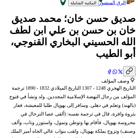
الرق المنشور
المكتبة الشاملة
صديق حسن خان؛ محمد صديق
خان بن حسن بن علي ابن لطف
الله الحسيني البخاري القنوجي،
أبو الطيب
وصف المؤلف
التاريخ الهجري 1248 - 1307 التاريخ الميلادي 1832 - 1890 ترجمة
المؤلف من رجال النهضة الإسلامية المجددين. ولد ونشأ في قنوج
(بالهند) وتعلم في دهلي. وسافر إلى بهوپال طلبا للمعيشة، ففاز
بثروة وافرة، قال في ترجمة نفسه: (ألقى عصا الترحال في
محروسة بهوپال، فأقام بها وتوطن وتمول، واستوزر وناب، وألف
وصنف) وتزوج بملكة بهويال، ولقب بنواب عالي الجاه أمير الملك