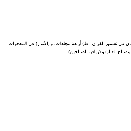
من كتبه (الجواهر الحسان في تفسير القرآن - ط) أربعة مجلدات، و (الأنوار) في المعجزات
 مصالح العباد) و (رياض الصالحين).