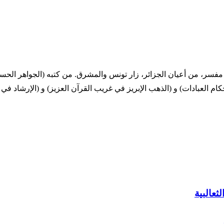
 875 التاريخ الميلادي 1384 - 1470 ترجمة المؤلف مفسر، من أعيان الجزائر، زار تونس والمشرق. 
حكام العبادات) و (الذهب الإبريز في غريب القرآن العزيز) و (الإرشاد في
ثعالبية