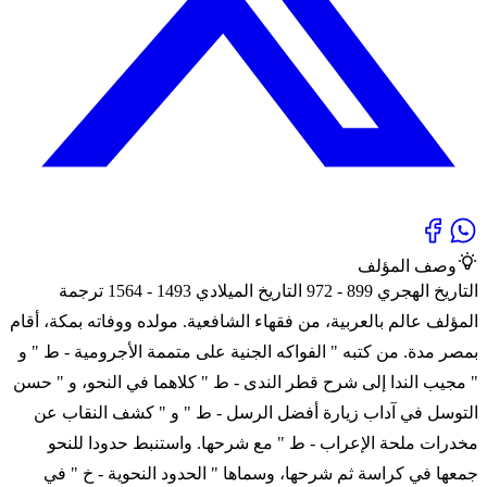
وصف المؤلف
التاريخ الهجري 899 - 972 التاريخ الميلادي 1493 - 1564 ترجمة
المؤلف عالم بالعربية، من فقهاء الشافعية. مولده ووفاته بمكة، أقام
بمصر مدة. من كتبه " الفواكه الجنية على متممة الأجرومية - ط " و
" مجيب الندا إلى شرح قطر الندى - ط " كلاهما في النحو، و " حسن
التوسل في آداب زيارة أفضل الرسل - ط " و " كشف النقاب عن
مخدرات ملحة الإعراب - ط " مع شرحها. واستنبط حدودا للنحو
جمعها في كراسة ثم شرحها، وسماها " الحدود النحوية - خ " في