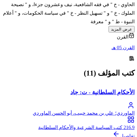
الحاوي - خ " في فقه الشافعية، نيف وعشرون جزءا، و " نصيحة
الملوك - خ " و " تسهيل النظر - خ " في سياسة الحكومات، و " أعلام
النبوة - ط " و " معرفة
عرض المزيد
القرن
القرن 05 هـ
كتب المؤلف (11)
الأحكام السلطانية - ت: جاد
الماوردي؛ علي بن محمد حبيب، أبو الحسن الماوردي
216.9 كتب السياسة الشرعية والأحكام السلطانية
تفاصيل