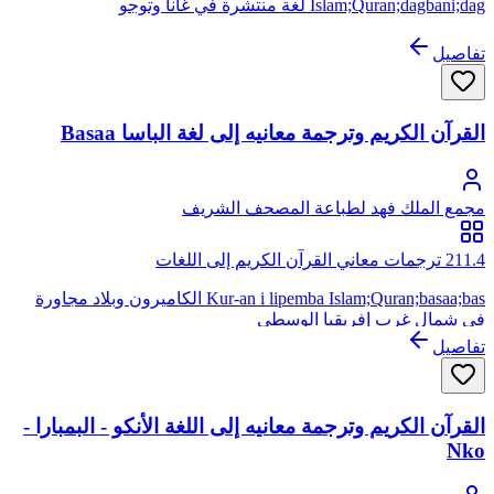
Islam;Quran;dagbani;dag لغة منتشرة في غانا وتوجو
تفاصيل
القرآن الكريم وترجمة معانيه إلى لغة الباسا Basaa
مجمع الملك فهد لطباعة المصحف الشريف
211.4 ترجمات معاني القرآن الكريم إلى اللغات
Kur-an i lipemba Islam;Quran;basaa;bas الكاميرون وبلاد مجاورة
في شمال غرب إفريقيا الوسطى
تفاصيل
القرآن الكريم وترجمة معانيه إلى اللغة الأنكو - البمبارا -
Nko