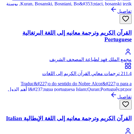
Kuran, Bosanski, Bosniani, Bo&#353;njaci, bosanski jezik, بوسنة
هرسك, bos, bs Prevod Kur'ana - skeniran اللغة البوسنوية هي لغة
تفاصيل
البشناق المبنية على اللهجة الشتوكافية والمنتمية لعائلة اللغات
السلافية الجنوبية. تقترب اللغة البوسنوية من الصربية والكرواتية
القرآن الكريم وترجمة معانيه إلى اللغة البرتغالية
Portuguese
مجمع الملك فهد لطباعة المصحف الشريف
211.4 ترجمات معاني القرآن الكريم إلى اللغات
Traduç&#227;o do sentido do Nobre Alcor&#227;o para a
l&#237;ngua portuguesa Islam;Quran;Português;pt;por أهم الدول
التي تنتشر فيهااللغة البرتعالية: البرتغال. البرازيل. موزمبيق. أنغولا.
تفاصيل
غينيا بيساو. تيمور الشرقية. غينيا الاستوائية. الرأس الأخضر. ساو
تومي وبرينسيب
القرآن الكريم وترجمة معانيه إلى اللغة الإيطالية Italian