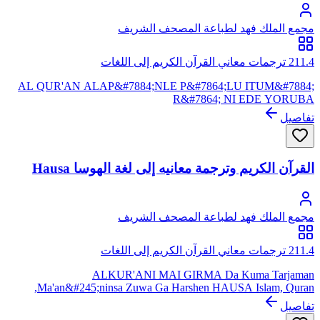
مجمع الملك فهد لطباعة المصحف الشريف
211.4 ترجمات معاني القرآن الكريم إلى اللغات
AL QUR'AN ALAP&#7884;NLE P&#7864;LU ITUM&#7884;
R&#7864; NI EDE YORUBA
D211.4;Islam;Quran;YORUBA;&#200;dè
تفاصيل
Yorùb&#225;;Yoruba;Yorùb&#225;;yor;yo لغة يُورُبا هي لغة
تستخدم جنوب الصحراء الكبرى. تعد اللغة الأم بالنسبة لشعب يوربا،
وهي لغة رسمية في نيجيريا. تستخدم في نيجيريا، وبنين، وتوغو،
وسيراليون. وبعض الجاليات في البرازيل
القرآن الكريم وترجمة معانيه إلى لغة الهوسا Hausa
مجمع الملك فهد لطباعة المصحف الشريف
211.4 ترجمات معاني القرآن الكريم إلى اللغات
ALKUR'ANI MAI GIRMA Da Kuma Tarjaman
Ma'an&#245;ninsa Zuwa Ga Harshen HAUSA Islam, Quran,
هَرْشَن هَوْسَ, هَوُسَ, Hausa, hau, ha الهَوسية لغة الهوساوة، وهي
تفاصيل
لغة تشادية من العائلة الأفروآسيوية، تكتب بأحرف عربية. يتحدثها 50