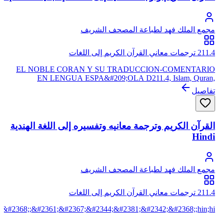
&#1084;&#1086;&#1074;&#1072;, أوكراينسكا موفا, uk, ukr, ukr
مجمع الملك فهد لطباعة المصحف الشريف
211.4 ترجمات معاني القرآن الكريم إلى اللغات
EL NOBLE CORAN Y SU TRADUCCION-COMENTARIO
EN LENGUA ESPA&#209;OLA D211.4, Islam, Quran,
Espa&#241;ol, Castellano, es, spa, spn اللغة الأسبانية (بالإسبانية:
تفاصيل
Espa&#241;ol) أو القشتالية (بالإسبانية: Castellano) هي اللغة
الرسمية للمملكة الأسبانية وهي أيضاً الرسمية لمعظم بلدان أمريكا
اللاتينية، وإحدى اللغتين اللتين يتكلم بهما سكان بورتوريكو ويتكلم
اللغة الأسبانية مابين 322 إلى 400 مليون شخص كلغة أم على النطاق
القرآن الكريم وترجمة معانيه وتفسيره إلى اللغة الهندية
العالمي.
Hindi
مجمع الملك فهد لطباعة المصحف الشريف
211.4 ترجمات معاني القرآن الكريم إلى اللغات
;&#2368;;&#2361;&#2367;&#2344;&#2381;&#2342;&#2368;;hin;hi