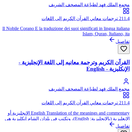
مجمع الملك فهد لطباعة المصحف الشريف
211.4 ترجمات معاني القرآن الكريم إلى اللغات
Il Nobile Corano E la traduzione dei suoi significati in lingua italiana
Islam, Quran, Italiano, ita
تفاصيل
القرآن الكريم وترجمة معانيه إلى اللغة الإنجليزية -
الإنكليزية - English
مجمع الملك فهد لطباعة المصحف الشريف
211.4 ترجمات معاني القرآن الكريم إلى اللغات
English Translation of the meanings and commentary الإنجليزية أو
الإنغليزية (بالإنجليزية: English)، وتكتب في بلدان الشام إنكليزية هي
لغة جرمانية نشأت في إنجلترا. هي ثالث أكثر اللغات الأم انتشاراً في
تفاصيل
العالم (402 مليون نسمة بحسب تعداد 2002م) وبالإضافة إلى