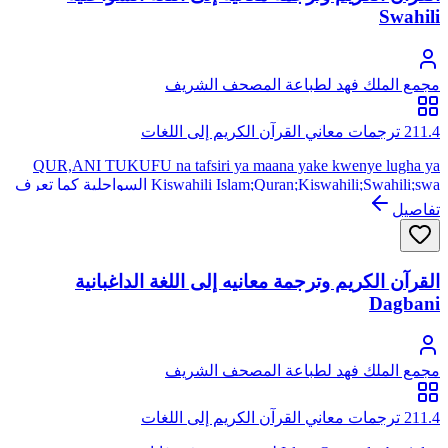
Swahili
مجمع الملك فهد لطباعة المصحف الشريف
211.4 ترجمات معاني القرآن الكريم إلى اللغات
QUR,ANI TUKUFU na tafsiri ya maana yake kwenye lugha ya
Kiswahili Islam;Quran;Kiswahili;Swahili;swa السواحلية كما تعرف
باسم اللسان السواحلي هي لغة بانتو، وهي لغة رسمية لكينيا وتنزانيا
تفاصيل
وأوغندا ، ولغة تواصل مشترك في منطقة البحيرات العظمى وأجزاء
من شرق وجنوب شرقي أفريقيا وتتضمن رواندا وبوروندي
وموزمبيق والكنغو
القرآن الكريم وترجمة معانيه إلى اللغة الداغبانية
Dagbani
مجمع الملك فهد لطباعة المصحف الشريف
211.4 ترجمات معاني القرآن الكريم إلى اللغات