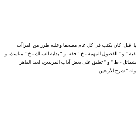
راة وسكن مكة وتوفي بها. قيل: كان يكتب في كل عام مصحفا وعليه طرر من القراآت
فية " و " الفصول المهمة - خ " فقه، و " بداية السالك - خ " مناسك، و
ائل - ط " و " تعليق على بعض آداب المريدين، لعبد القاهر