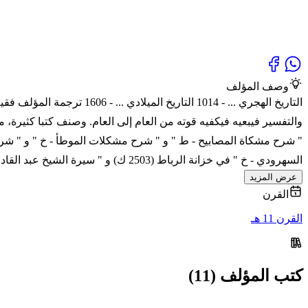
وصف المؤلف
التاريخ الهجري ... - 014
والتفسير فيبعيه فيكفيه قوته من العام إلى العام. وصنف كتبا كثيرة، منه
" شرح مشكاة المصابيح - ط " و " شرح مشكلات الموطأ - خ " و " شرح 
السهرودي - خ " في خزانة الرباط (2503 ك) و " سيرة الشيخ عبد القادر الجيلاني - ط " رسالة،ولخص مواد من القاموس سماها " الناموسن " وله " شرح الأربعين
عرض المزيد
القرن
القرن 11 هـ
كتب المؤلف (11)