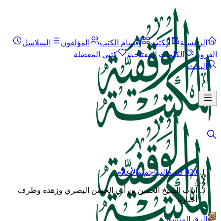
الرئيسية
الكتب
أقسام الكتب
المؤلفون
السلاسل
القرون
الكلمات المفتاحية
كتبي المفضلة
البحث
920 كتب التراجم والأعلام
/
آداب الشيخ الحسن بن أبي الحسن البصري وزهده وطرف
أخباره
الرق المنشور