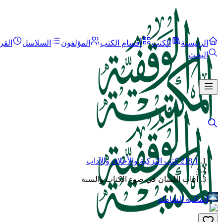
الرئيسية
الكتب
أقسام الكتب
المؤلفون
السلاسل
القر
البحث
218.1 كتب التزكية والأخلاق والآداب
/
آفات اللسان في ضوء الكتاب والسنة
المكتبة الشاملة