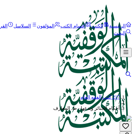
الرئيسية
الكتب
أقسام الكتب
المؤلفون
السلاسل
القر
البحث
217 كتب الفقه العام
/
أحكام الجنائز وبدعها - ط. المعارف