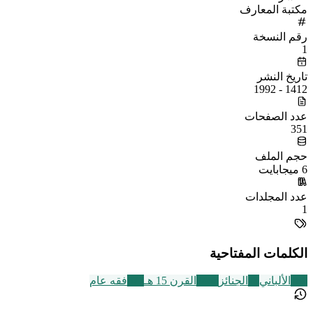
مكتبة المعارف
رقم النسخة
1
تاريخ النشر
1412 - 1992
عدد الصفحات
351
حجم الملف
6 ميجابايت
عدد المجلدات
1
الكلمات المفتاحية
189
الألباني
13
الجنائز
2463
القرن 15 هـ
677
فقه عام