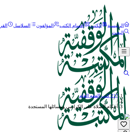
الرئيسية
الكتب
أقسام الكتب
المؤلفون
السلاسل
القر
البحث
217 كتب الفقه العام
/
أحكام الصلاة على الكراسي ومسائلها المستجدة