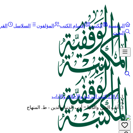
الرئيسية
الكتب
أقسام الكتب
المؤلفون
السلاسل
القر
البحث
218.1 كتب التزكية والأخلاق والآداب
/
أدب الدين والدنيا = أدب الدنيا والدين - ط. المنهاج