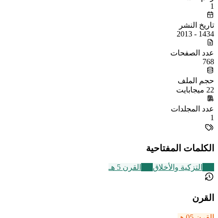
1
تاريخ النشر
1434 - 2013
عدد الصفحات
768
حجم الملف
22 ميجابايت
عدد المجلدات
1
الكلمات المفتاحية
457
التزكية والأخلاق
329
القرن 5 هـ
القرن
القرن 05 هـ