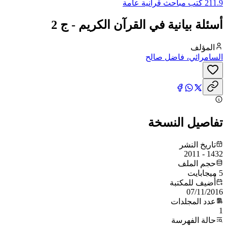
211.9 كتب مباحث قرآنية عامة
أسئلة بيانية في القرآن الكريم - ج 2
المؤلف
السامرائي، فاضل صالح
تفاصيل النسخة
تاريخ النشر
1432 - 2011
حجم الملف
5 ميجابايت
أُضيف للمكتبة
07/11/2016
عدد المجلدات
1
حالة الفهرسة