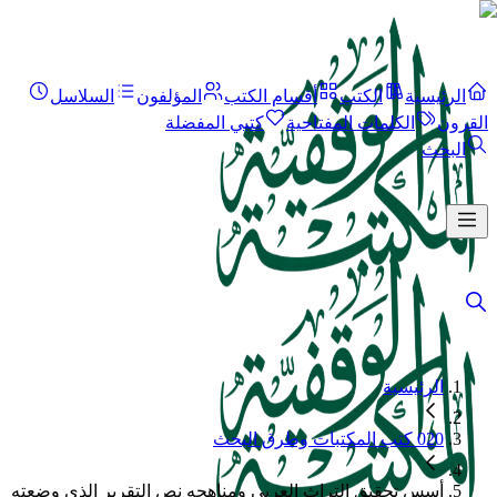
الرئيسية
الكتب
أقسام الكتب
المؤلفون
السلاسل
القرون
الكلمات المفتاحية
كتبي المفضلة
البحث
الرئيسية
020 كتب المكتبات وطرق البحث
أسس تحقيق التراث العربي ومناهجه نص التقرير الذي وضعته