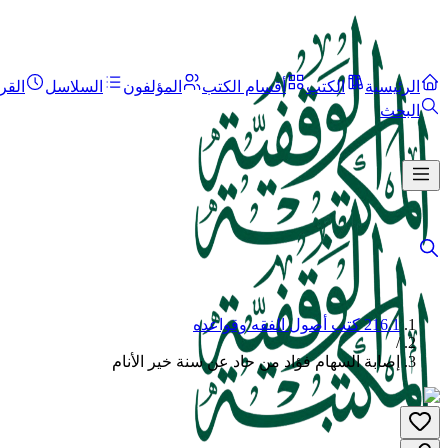
الرئيسية
الكتب
أقسام الكتب
المؤلفون
السلاسل
القر
البحث
216.1 كتب أصول الفقه وقواعده
/
إصابة السهام فؤاد من حاد عن سنة خير الأنام