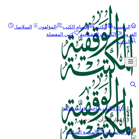
الرئيسية
الكتب
أقسام الكتب
المؤلفون
السلاسل
القرون
الكلمات المفتاحية
كتبي المفضلة
البحث
211.9 كتب مباحث قرآنية عامة
/
إعجاز القرآن - ت: صقر
الرق المنشور
المكتبة الشاملة