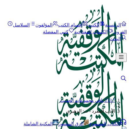
الرئيسية
الكتب
أقسام الكتب
المؤلفون
السلاسل
القرون
الكلمات المفتاحية
كتبي المفضلة
البحث
213.7 باقي مجموعات الحديث
/
الأدب المفرد - ت: الزهيري
الكتاب المسموع
الرق المنشور
المكتبة الشاملة