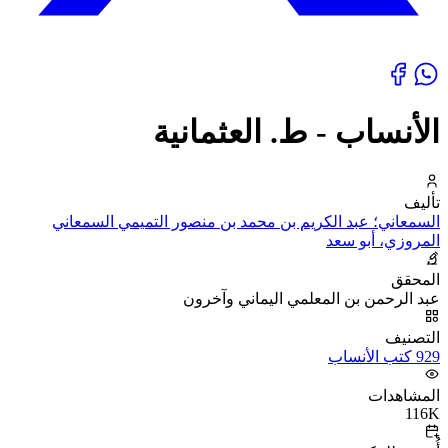
الأنساب - ط. العثمانية
تأليف
السمعاني؛ عبد الكريم بن محمد بن منصور التميمي السمعاني
المروزي، أبو سعد
المحقق
عبد الرحمن بن المعلمي اليماني وآخرون
التصنيف
929 كتب الأنساب
المشاهدات
116K