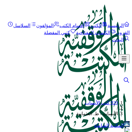
الرئيسية
الكتب
أقسام الكتب
المؤلفون
السلاسل
القرون
الكلمات المفتاحية
كتبي المفضلة
البحث
929 كتب الأنساب
/
الأنساب - ط. العثمانية
المكتبة الشاملة