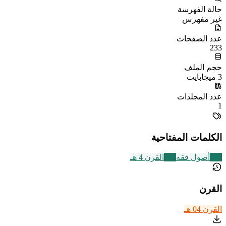
حالة الفهرسة
غير مفهرس
عدد الصفحات
233
حجم الملف
3 ميجابايت
عدد المجلدات
1
الكلمات المفتاحية
442
أصول فقه
293
القرن 4 هـ
القرن
القرن 04 هـ