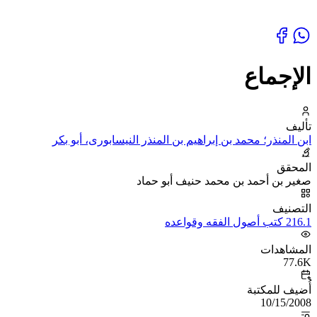
الإجماع
تأليف
ابن المنذر؛ محمد بن إبراهيم بن المنذر النيسابورى، أبو بكر
المحقق
صغير بن أحمد بن محمد حنيف أبو حماد
التصنيف
216.1 كتب أصول الفقه وقواعده
المشاهدات
77.6K
أُضيف للمكتبة
10/15/2008