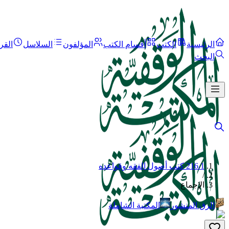
الرئيسية
الكتب
أقسام الكتب
المؤلفون
السلاسل
القر
البحث
216.1 كتب أصول الفقه وقواعده
/
الإجماع
الرق المنشور
المكتبة الشاملة