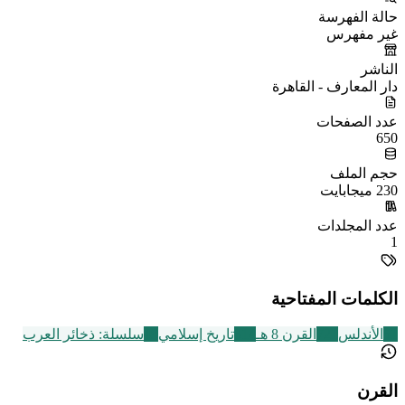
حالة الفهرسة
غير مفهرس
الناشر
دار المعارف - القاهرة
عدد الصفحات
650
حجم الملف
230 ميجابايت
عدد المجلدات
1
الكلمات المفتاحية
51
الأندلس
721
القرن 8 هـ
314
تاريخ إسلامي
49
سلسلة: ذخائر العرب
القرن