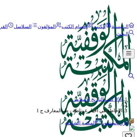
الرئيسية
الكتب
أقسام الكتب
المؤلفون
السلاسل
القر
البحث
956 كتب التاريخ الإسلامي
/
الإحاطة في أخبار غرناطة - ط. المعارف ج 1
الرق المنشور
المكتبة الشاملة