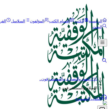
الرئيسية
الكتب
أقسام الكتب
المؤلفون
السلاسل
القر
البحث
215 اليهود والنصارى والمستشرقون..
/
الإسلام والمستشرقون
الكتاب المسموع