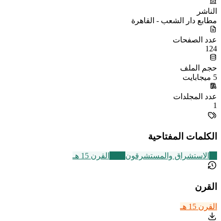
الناشر
مطابع دار الشعب - القاهرة
عدد الصفحات
124
حجم الملف
5 ميجابايت
عدد المجلدات
1
الكلمات المفتاحية
70
الاستشراق والمستشرقون
2463
القرن 15 هـ
القرن
القرن 15 هـ