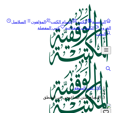
الرئيسية
الكتب
أقسام الكتب
المؤلفون
السلاسل
القرون
الكلمات المفتاحية
كتبي المفضلة
البحث
160 كتب المنطق
/
الإيضاح لمتن ايساغوجي في المنطق