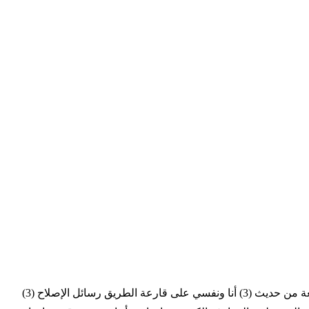
المقدمة كلمات خواطر غريب طلاب دمشق في ذكرى مولد فخر الكائنات ألا ليشهد العالم كله! قطعة من حديث (1) قطعة من حديث (2) قطعة من حديث (3) أنا ونفسي على قارعة الطريق رسائل الإصلاح (3)