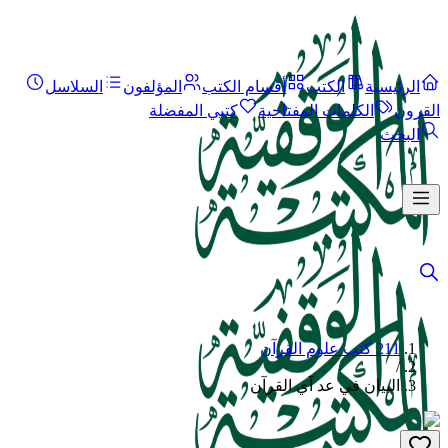
الرئيسية
الكتب
أقسام الكتب
المؤلفون
السلاسل
القرون
الكلمات المفتاحية
كتبي المفضلة
البحث
211 كتب علوم القرآن
/
البيان في عد آي القرآن