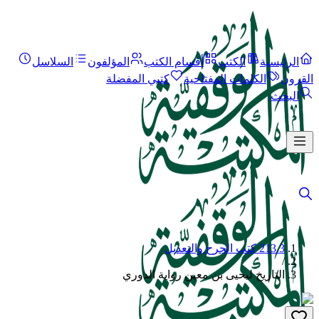
الرئيسية
الكتب
أقسام الكتب
المؤلفون
السلاسل
القرون
الكلمات المفتاحية
كتبي المفضلة
البحث
213.3 كتب الجرح والتعديل
/
التاريخ ليحيى بن معين رواية الدوري