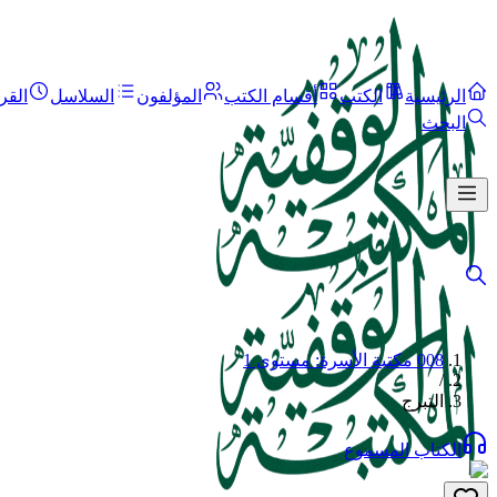
الرئيسية
الكتب
أقسام الكتب
المؤلفون
السلاسل
القر
البحث
008 مكتبة الأسرة: مستوى 1
/
التبرج
الكتاب المسموع