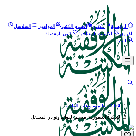
الرئيسية
الكتب
أقسام الكتب
المؤلفون
السلاسل
القرون
الكلمات المفتاحية
كتبي المفضلة
البحث
030 كتب الموسوعات العامة
/
التذكرة التيمورية: معجم الفوائد ونوادر المسائل