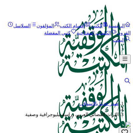
الرئيسية
الكتب
أقسام الكتب
المؤلفون
السلاسل
القرون
الكلمات المفتاحية
كتبي المفضلة
البحث
صدر حديثاً بالأسواق..
/
التراث القضائي العربي دراسة ببليوجرافية وصفية