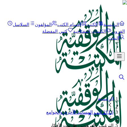
الرئيسية
الكتب
أقسام الكتب
المؤلفون
السلاسل
القرون
الكلمات المفتاحية
كتبي المفضلة
البحث
الرئيسية
213.6 كتب المسانيد الأخرى والجوامع
الترغيب والترهيب - ط. بيت الأفكار