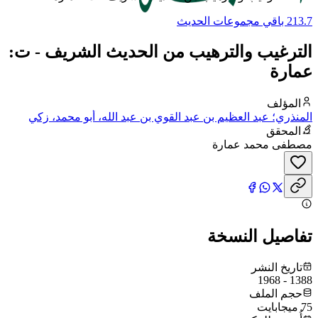
213.7 باقي مجموعات الحديث
الترغيب والترهيب من الحديث الشريف - ت:
عمارة
المؤلف
المنذري؛ عبد العظيم بن عبد القوي بن عبد الله، أبو محمد، زكي
الدين المنذري
المحقق
مصطفى محمد عمارة
تفاصيل النسخة
تاريخ النشر
1388 - 1968
حجم الملف
75 ميجابايت