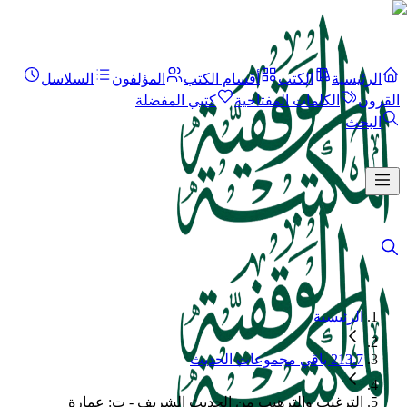
الرئيسية
الكتب
أقسام الكتب
المؤلفون
السلاسل
القرون
الكلمات المفتاحية
كتبي المفضلة
البحث
الرئيسية
213.7 باقي مجموعات الحديث
الترغيب والترهيب من الحديث الشريف - ت: عمارة