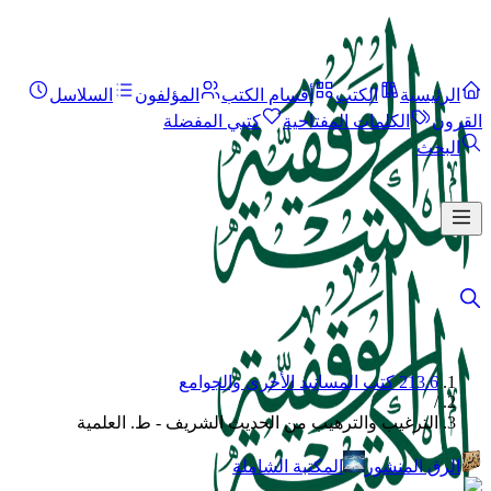
الرئيسية
الكتب
أقسام الكتب
المؤلفون
السلاسل
القرون
الكلمات المفتاحية
كتبي المفضلة
البحث
213.6 كتب المسانيد الأخرى والجوامع
/
الترغيب والترهيب من الحديث الشريف - ط. العلمية
الرق المنشور
المكتبة الشاملة