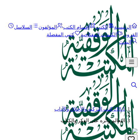
الرئيسية
الكتب
أقسام الكتب
المؤلفون
السلاسل
القرون
الكلمات المفتاحية
كتبي المفضلة
البحث
218.1 كتب التزكية والأخلاق والآداب
/
التعالم وأثره على الفكر والكتاب