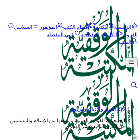
الرئيسية
الكتب
أقسام الكتب
المؤلفون
السلاسل
القرون
الكلمات المفتاحية
كتبي المفضلة
البحث
215 الفرق والأديان والردود
/
الجمعيات القومية العربية وموقفها من الإسلام والمسلمين
في القرن الرابع عشر الهجري