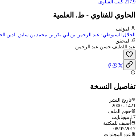
217.9 كتب الفتاوى
الحاوي للفتاوي - ط. العلمية
المؤلف
الجلال السيوطي؛ عبد الرحمن بن أبي بكر بن محمد بن سابق الدين ال
المحقق
عبد اللطيف حسن عبد الرحمن
تفاصيل النسخة
تاريخ النشر
1421 - 2000
حجم الملف
17 ميجابايت
أُضيف للمكتبة
08/05/2017
عدد المجلدات