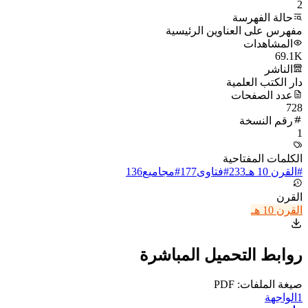
2
حالة الفهرسة
مفهرس على العناوين الرئيسية
المشاهدات
69.1K
الناشر
دار الكتب العلمية
عدد الصفحات
728
رقم النسخة
1
الكلمات المفتاحية
#
القرن 10 هـ
233
#
فتاوى
177
#
مجاميع
136
القرن
القرن 10 هـ
روابط التحميل المباشرة
صيغة الملفات: PDF
1
الواجهة