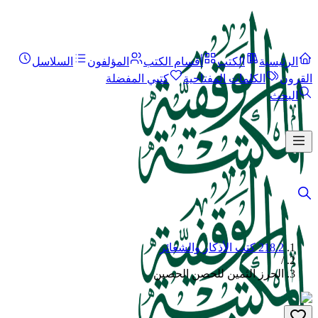
الرئيسية
الكتب
أقسام الكتب
المؤلفون
السلاسل
القرون
الكلمات المفتاحية
كتبي المفضلة
البحث
218.2 كتب الأذكار والشعائر
/
الحرز الثمين للحصن الحصين