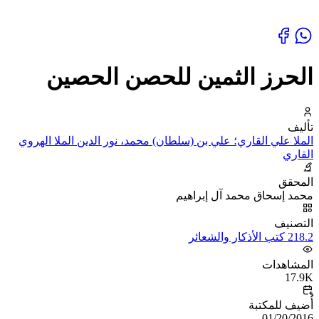
الحرز الثمين للحصن الحصين
تأليف
الملا علي القاري؛ علي بن (سلطان) محمد، نور الدين الملا الهروي
القاري
المحقق
محمد إسحاق محمد آل إبراهيم
التصنيف
218.2 كتب الأذكار والشعائر
المشاهدات
17.9K
أُضيف للمكتبة
01/20/2016