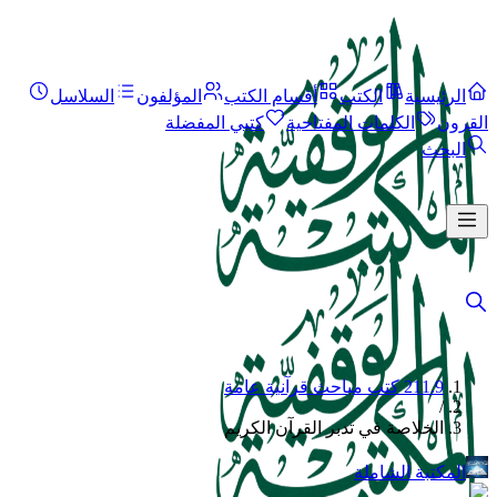
الرئيسية
الكتب
أقسام الكتب
المؤلفون
السلاسل
القرون
الكلمات المفتاحية
كتبي المفضلة
البحث
211.9 كتب مباحث قرآنية عامة
/
الخلاصة في تدبر القرآن الكريم
المكتبة الشاملة