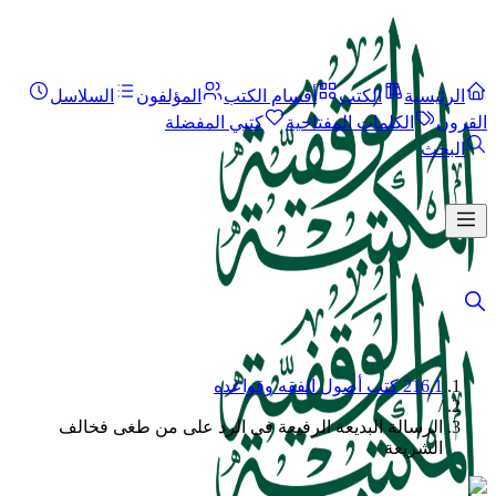
الرئيسية
الكتب
أقسام الكتب
المؤلفون
السلاسل
القرون
الكلمات المفتاحية
كتبي المفضلة
البحث
216.1 كتب أصول الفقه وقواعده
/
الرسالة البديعة الرفيعة فى الرد على من طغى فخالف
الشريعة