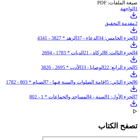
صيغة الملفات: PDF
1
الواجهة
2
مقدمة التحقيق
3
الجزء الخامس: 34الدعاء - 37الزهد * 3827 - 4341
4
الجزء الثالث: 8الزكاة - 21الديات * 1783 - 2694
5
الجزء الرابع: 22الوصايا - 33الأدب * 2695 - 3826
6
الجزء الثاني: 5إقامة الصلوات والسنة فيها - 7الصيام * 803 - 1782
7
الجزء الأول: 1السنة - 4المساجد والجماعات * 1 - 802
تصفح الكتاب