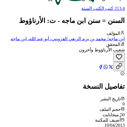
213.4 كتب الكتب الستة
السنن = سنن ابن ماجه - ت: الأرناؤوط
المؤلف
ابن ماجه؛ محمد بن يزيد الربعي القزويني، أبو عبد الله، ابن ماجه
المحقق
شعيب الأرناؤوط وآخرون
تفاصيل النسخة
تاريخ النشر
0
حجم الملف
50 ميجابايت
أُضيف للمكتبة
10/04/2013