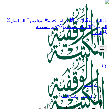
الرئيسية
الكتب
أقسام الكتب
المؤلفون
السلاسل
القرون
الكلمات المفتاحية
كتبي المفضلة
البحث
الرئيسية
213.4 كتب الكتب الستة
السنن = سنن ابن ماجه - ت: الأرناؤوط