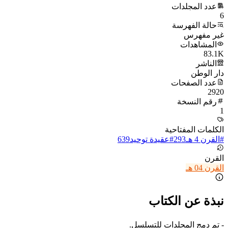
عدد المجلدات
6
حالة الفهرسة
غير مفهرس
المشاهدات
83.1K
الناشر
دار الوطن
عدد الصفحات
2920
رقم النسخة
1
الكلمات المفتاحية
#
القرن 4 هـ
293
#
عقيدة توحيد
639
القرن
القرن 04 هـ
نبذة عن الكتاب
- تم دمج المجلدات للتسلسل.