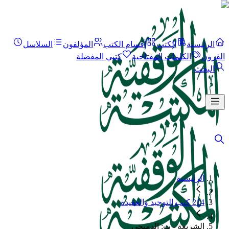
الرئيسية
الكتب
أقسام الكتب
المؤلفون
السلاسل
القرون
الكلمات المفتاحية
كتبي المفضلة
البحث
الرئيسية
214 كتب التوحيد والعقيدة
الشريعة - ت: الدميجي