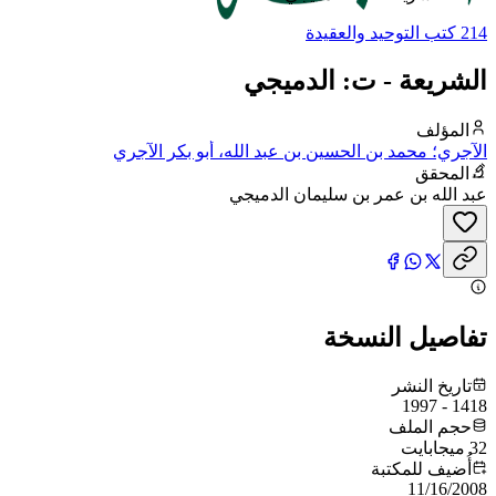
214 كتب التوحيد والعقيدة
الشريعة - ت: الدميجي
المؤلف
الآجري؛ محمد بن الحسين بن عبد الله، أبو بكر الآجري
المحقق
عبد الله بن عمر بن سليمان الدميجي
تفاصيل النسخة
تاريخ النشر
1418 - 1997
حجم الملف
32 ميجابايت
أُضيف للمكتبة
11/16/2008